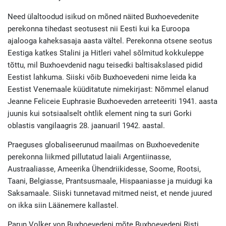
Need ülaltoodud isikud on mõned näited Buxhoevedenite
perekonna tihedast seotusest nii Eesti kui ka Euroopa
ajalooga kaheksasaja aasta vältel. Perekonna otsene seotus
Eestiga katkes Stalini ja Hitleri vahel sõlmitud kokkuleppe
tõttu, mil Buxhoevdenid nagu teisedki baltisakslased pidid
Eestist lahkuma. Siiski võib Buxhoevedeni nime leida ka
Eestist Venemaale küüditatute nimekirjast: Nõmmel elanud
Jeanne Feliceie Euphrasie Buxhoeveden arreteeriti 1941. aasta
juunis kui sotsiaalselt ohtlik element ning ta suri Gorki
oblastis vangilaagris 28. jaanuaril 1942. aastal.
Praeguses globaliseerunud maailmas on Buxhoevedenite
perekonna liikmed pillutatud laiali Argentiinasse,
Austraaliasse, Ameerika Ühendriikidesse, Soome, Rootsi,
Taani, Belgiasse, Prantsusmaale, Hispaaniasse ja muidugi ka
Saksamaale. Siiski tunnetavad mitmed neist, et nende juured
on ikka siin Läänemere kallastel.
Parun Volker von Buxhoevedeni mõte Buxhoevedeni Risti