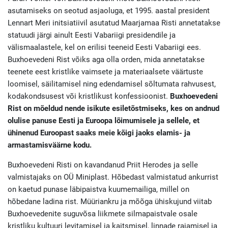
asutamiseks on seotud asjaoluga, et 1995. aastal president
Lennart Meri initsiatiivil asutatud Maarjamaa Risti annetatakse
statuudi järgi ainult Eesti Vabariigi presidendile ja
välismaalastele, kel on erilisi teeneid Eesti Vabariigi ees.
Buxhoevedeni Rist võiks aga olla orden, mida annetatakse
teenete eest kristlike vaimsete ja materiaalsete väärtuste
loomisel, säilitamisel ning edendamisel sõltumata rahvusest,
kodakondsusest või kristlikust konfessioonist.
Buxhoevedeni
Rist on mõeldud nende isikute esiletõstmiseks, kes on andnud
olulise panuse Eesti ja Euroopa lõimumisele ja sellele, et
ühinenud Euroopast saaks meie kõigi jaoks elamis- ja
armastamisväärne kodu.
Buxhoevedeni Risti on kavandanud Priit Herodes ja selle
valmistajaks on OÜ Miniplast. Hõbedast valmistatud ankurrist
on kaetud punase läbipaistva kuumemailiga, millel on
hõbedane ladina rist. Müüriankru ja mõõga ühiskujund viitab
Buxhoevedenite suguvõsa liikmete silmapaistvale osale
kristliku kultuuri levitamisel ja kaitsmisel, linnade rajamisel ja