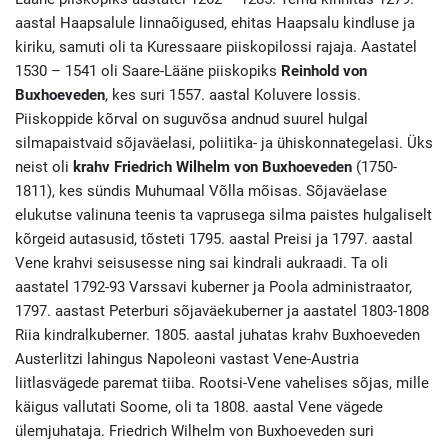
aastal Haapsalule linnaõigused, ehitas Haapsalu kindluse ja
kiriku, samuti oli ta Kuressaare piiskopilossi rajaja. Aastatel
1530 – 1541 oli Saare-Lääne piiskopiks
Reinhold von
Buxhoeveden
, kes suri 1557. aastal Koluvere lossis.
Piiskoppide kõrval on suguvõsa andnud suurel hulgal
silmapaistvaid sõjaväelasi, poliitika- ja ühiskonnategelasi. Üks
neist oli
krahv Friedrich Wilhelm von Buxhoeveden
(1750-
1811), kes sündis Muhumaal Võlla mõisas. Sõjaväelase
elukutse valinuna teenis ta vaprusega silma paistes hulgaliselt
kõrgeid autasusid, tõsteti 1795. aastal Preisi ja 1797. aastal
Vene krahvi seisusesse ning sai kindrali aukraadi. Ta oli
aastatel 1792-93 Varssavi kuberner ja Poola administraator,
1797. aastast Peterburi sõjaväekuberner ja aastatel 1803-1808
Riia kindralkuberner. 1805. aastal juhatas krahv Buxhoeveden
Austerlitzi lahingus Napoleoni vastast Vene-Austria
liitlasvägede paremat tiiba. Rootsi-Vene vahelises sõjas, mille
käigus vallutati Soome, oli ta 1808. aastal Vene vägede
ülemjuhataja. Friedrich Wilhelm von Buxhoeveden suri