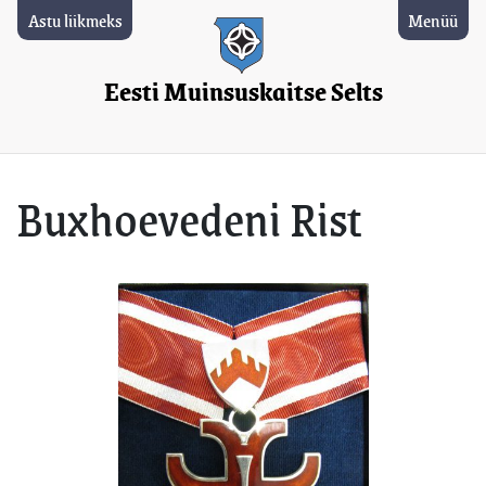
Astu liikmeks
Menüü
Eesti Muinsuskaitse Selts
Buxhoevedeni Rist