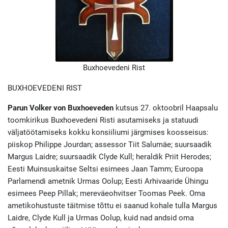
Buxhoevedeni Rist
BUXHOEVEDENI RIST
Parun Volker von Buxhoeveden
kutsus 27. oktoobril Haapsalu
toomkirikus Buxhoevedeni Risti asutamiseks ja statuudi
väljatöötamiseks kokku konsiiliumi järgmises koosseisus:
piiskop Philippe Jourdan; assessor Tiit Salumäe; suursaadik
Margus Laidre; suursaadik Clyde Kull; heraldik Priit Herodes;
Eesti Muinsuskaitse Seltsi esimees Jaan Tamm; Euroopa
Parlamendi ametnik Urmas Oolup; Eesti Arhivaaride Ühingu
esimees Peep Pillak; mereväeohvitser Toomas Peek. Oma
ametikohustuste täitmise tõttu ei saanud kohale tulla Margus
Laidre, Clyde Kull ja Urmas Oolup, kuid nad andsid oma