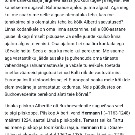
tunne kaheksasaja järgneva aasta jooksul tugev ja tegelik. Me
kahetseme sügavalt Baltimaade ajaloo julma algust. Aga isegi
kui me saaksime selle alguse olematuks teha, kas me
tahaksime siis olematuks teha ka kõik Alberti saavutused?
Linna kodanikele on oma linna asutamine, selle 800-aastane
juubel ikkagi ilmselt pidupäev. Ja selle juurde kuulub linna
ajaloo algus tervenisti. Osa ajaloost ei saa ära kaotada ega
kõrvale heita. Seda ei saa ka meie kui perekond. Me saame
aga vastastikku jääda ausaks ja pühenduda oma tänaste
vahenditega rahuarmastavale ja vabale tulevikule, toetada
imetlusväärseid pingutusi teinud Balti riikide vastuvõtmist
Euroopa institutsioonidesse, et Euroopast saaks meie kõikide
elamisväärne ja armastatud kodumaa. Neis püüdlustes on
Buxhoevedenite perekond alati teie kõrval.”
Lisaks piiskop Albertile oli Buxhoevedenite suguvõsas veel
teisigi piiskoppe. Piiskop Alberti vend
Hermann I
(~1163-1248)
määrati 1224. aastal Lihula piiskopiks. Temast sai ka Tartu
esimene piiskop ja toomkiriku rajaja.
Hermann II
oli Saare-
Lääne piiskopiks aastatel 1262 – 1285. Tema kinnitas 1279.