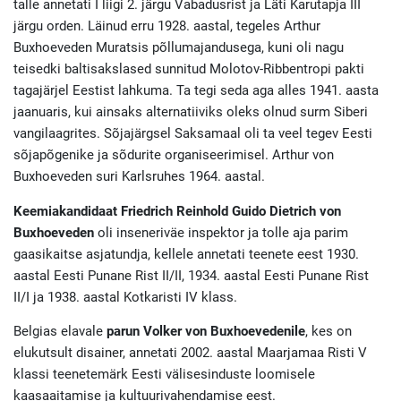
talle annetati I liigi 2. järgu Vabadusrist ja Läti Karutapja III
järgu orden. Läinud erru 1928. aastal, tegeles Arthur
Buxhoeveden Muratsis põllumajandusega, kuni oli nagu
teisedki baltisakslased sunnitud Molotov-Ribbentropi pakti
tagajärjel Eestist lahkuma. Ta tegi seda aga alles 1941. aasta
jaanuaris, kui ainsaks alternatiiviks oleks olnud surm Siberi
vangilaagrites. Sõjajärgsel Saksamaal oli ta veel tegev Eesti
sõjapõgenike ja sõdurite organiseerimisel. Arthur von
Buxhoeveden suri Karlsruhes 1964. aastal.
Keemiakandidaat Friedrich Reinhold Guido Dietrich von
Buxhoeveden
oli inseneriväe inspektor ja tolle aja parim
gaasikaitse asjatundja, kellele annetati teenete eest 1930.
aastal Eesti Punane Rist II/II, 1934. aastal Eesti Punane Rist
II/I ja 1938. aastal Kotkaristi IV klass.
Belgias elavale
parun Volker von Buxhoevedenile
, kes on
elukutsult disainer, annetati 2002. aastal Maarjamaa Risti V
klassi teenetemärk Eesti välisesinduste loomisele
kaasaaitamise ja kultuurivahendamise eest.