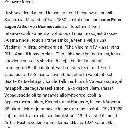
Koluvere lossis.
Buxhoevedenid aitasid kaasa ka Eesti iseseisvuse sünnile.
Saaremaal Muratsi mõisas 1882. aastal sündinud
parun Peter
Eugen Arthur von Buxhoeveden
oli lõpetanud Tveri
ratsaväekooli kornetina, võttis osa I maailmasõjast Saksa-
Austria rindel, tõusis rittmeistriks ja teenis välja Püha
Vladimiri IV järgu ohvitseriristi, Püha Vladimiri IV klassi ning
Püha Anna II klassi ordeni. Ta oli üks neid baltisakslasi, kes ei
soovinud astuda Vabadussõja ajal baltisakslastest
formeeritud Balti pataljoni, vaid eelistas teenimist Eesti
väeosades. 1918. aasta novembris astus ta vabatahtlikult
Saarte Kaitseliitu ja viidi üle Tallinna, kus oli Vabadussõja ajal
ratsapolkude tagavaraeskadroni ja -divisjoni ülem. Pärast
Vabadussõda oli ta ratsaväe allohvitseride kooli ja
õppeeskadroni ülem, Kindralstaabi Kursuste, hiljem Kõrgema
Sõjakooli lektor ja ratsaväe inspektor ning aastatel 1923-1928
sõjaministri vanem käsundusohvitser. 1920. aastal ülendati
Arthur Buxhoeveden kolonelleitnandiks ja 1924 koloneliks,