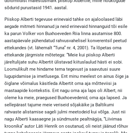
dolomiidist mälestusmärk piiskop Albertile, mille nõukogude
sõdurid purustasid 1941. aastal.
Piiskop Alberti tegevuse erinevaid tahke on ajaloolased läbi
aegade mitmeti hinnanud ja neid erinevaid hinnanguid tõi esile
ka parun Volker von Buxhoeveden Riia linna asutamise 800.
aastapäevale pühendatud rahvusvahelisel konverentsil peetud
ettekandes (vt. lähemalt “Tuna” nr. 4, 2001). Ta lõpetas oma
ettekande järgmiste mõtetega: “Meie kui piiskop Alberti
järeltulijate suhu Albertit ülistavad kiituslaulud hästi ei sobi.
Loomulikult me hindame tema tegevust ja saavutusi suure
lugupidamise ja imetlusega. Ent minu meelest on ainus õige ja
õiglane võimalus käsitleda Albertit oma aja mõtteviisi ja
mastaapide kontekstis. Ent nagu oma aja laps oli Albert, nii
oleme ka meie, praegused Buxhoevedenid, oma aja lapsed. Ja
sellepärast tajume meie veriseid sõjakäike ja Baltikumi
rahvaste alistamise sageli julmi meetodeid kui võlga. Just nii
nagu Alberti kaasaegne ja sündmuste pealtnägija, “Liivimaa
kroonika” autor Läti Henrik on osutanud, oli neist jäänud rõhuv