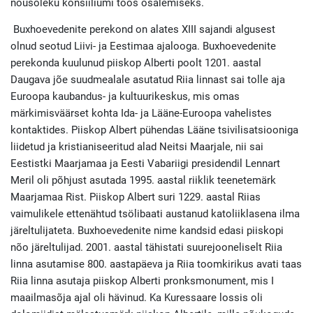
nõusoleku konsiiliumi töös osalemiseks.
Buxhoevedenite perekond on alates XIII sajandi algusest
olnud seotud Liivi- ja Eestimaa ajalooga. Buxhoevedenite
perekonda kuulunud piiskop Alberti poolt 1201. aastal
Daugava jõe suudmealale asutatud Riia linnast sai tolle aja
Euroopa kaubandus- ja kultuurikeskus, mis omas
märkimisväärset kohta Ida- ja Lääne-Euroopa vahelistes
kontaktides. Piiskop Albert pühendas Lääne tsivilisatsiooniga
liidetud ja kristianiseeritud alad Neitsi Maarjale, nii sai
Eestistki Maarjamaa ja Eesti Vabariigi presidendil Lennart
Meril oli põhjust asutada 1995. aastal riiklik teenetemärk
Maarjamaa Rist. Piiskop Albert suri 1229. aastal Riias
vaimulikele ettenähtud tsölibaati austanud katoliiklasena ilma
järeltulijateta. Buxhoevedenite nime kandsid edasi piiskopi
nõo järeltulijad. 2001. aastal tähistati suurejooneliselt Riia
linna asutamise 800. aastapäeva ja Riia toomkirikus avati taas
Riia linna asutaja piiskop Alberti pronksmonument, mis I
maailmasõja ajal oli hävinud. Ka Kuressaare lossis oli